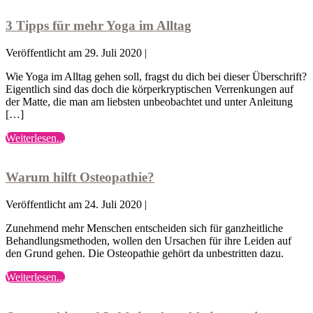
einzelne
Tipps
Bestellung,
Technik
für
ergibt
3 Tipps für mehr Yoga im Alltag
anwende
mehr
das
Yoga
Sinn?
Veröffentlicht am
29. Juli 2020
|
im
Oder
Alltag
–
Wie Yoga im Alltag gehen soll, fragst du dich bei dieser Überschrift?
warum
Eigentlich sind das doch die körperkryptischen Verrenkungen auf
ich
der Matte, die man am liebsten unbeobachtet und unter Anleitung
nicht
[…]
einfach
nur
3
Weiterlesen...
eine
Warum
Tipps
einzelne
hilft
für
Technik
Osteopathie?
mehr
Warum hilft Osteopathie?
anwende
Yoga
im
Veröffentlicht am
24. Juli 2020
|
Alltag
Zunehmend mehr Menschen entscheiden sich für ganzheitliche
Behandlungsmethoden, wollen den Ursachen für ihre Leiden auf
den Grund gehen. Die Osteopathie gehört da unbestritten dazu.
Warum
Weiterlesen...
Osteopathie
hilft
und
Osteopathie?