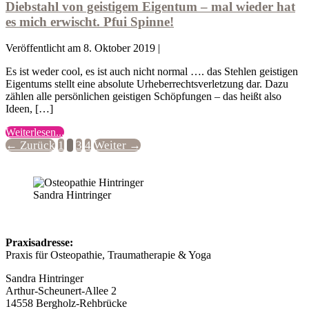
damit
zum
Diebstahl von geistigem Eigentum – mal wieder hat
zu
Yoga
es mich erwischt. Pfui Spinne!
tun
kam
hat
–
Veröffentlicht am
8. Oktober 2019
|
was
Yoga
Es ist weder cool, es ist auch nicht normal …. das Stehlen geistigen
und
Eigentums stellt eine absolute Urheberrechtsverletzung dar. Dazu
Osteopathie
zählen alle persönlichen geistigen Schöpfungen – das heißt also
verbindet
Ideen, […]
und
was
Diebstahl
Weiterlesen...
Angst
Seitennummerierung
von
← Zurück
1
2
3
4
Weiter →
damit
geistigem
der
zu
Eigentum
tun
Beiträge
–
hat
mal
Sandra Hintringer
wieder
hat
es
Praxisadresse:
mich
Praxis für Osteopathie, Traumatherapie & Yoga
erwischt.
Pfui
Sandra Hintringer
Spinne!
Arthur-Scheunert-Allee 2
14558 Bergholz-Rehbrücke