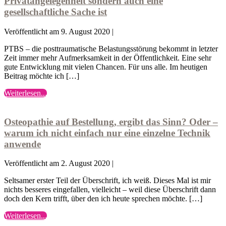
Privatangelegenheit sondern auch eine
nicht
Ganze
gesellschaftliche Sache ist
nur
mit
eine
Esoterik
Veröffentlicht am
9. August 2020
|
Privatangelegenheit
zu
sondern
tun
PTBS – die posttraumatische Belastungsstörung bekommt in letzter
auch
hat
Zeit immer mehr Aufmerksamkeit in der Öffentlichkeit. Eine sehr
eine
gute Entwicklung mit vielen Chancen. Für uns alle. Im heutigen
gesellschaftliche
Beitrag möchte ich […]
Sache
ist
Warum
Weiterlesen...
Osteopathie
die
auf
Diagnose
Bestellung,
PTBS
Osteopathie auf Bestellung, ergibt das Sinn? Oder –
ergibt
nicht
warum ich nicht einfach nur eine einzelne Technik
das
nur
anwende
Sinn?
eine
Oder
Privatangelegenheit
Veröffentlicht am
2. August 2020
|
–
sondern
warum
auch
Seltsamer erster Teil der Überschrift, ich weiß. Dieses Mal ist mir
ich
eine
nichts besseres eingefallen, vielleicht – weil diese Überschrift dann
nicht
gesellschaftliche
doch den Kern trifft, über den ich heute sprechen möchte. […]
einfach
Sache
nur
ist
Osteopathie
Weiterlesen...
eine
3
auf