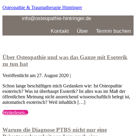
Zum
Osteopathie & Traumatherapie Hintringer
Inhalt
springen
info@osteopathie-hintringer.de
Kontakt
Über
Termin buchen
Menü
Über
Osteopathie
und
Über Osteopathie und was das Ganze mit Esoterik
was
zu tun hat
das
Ganze
Veröffentlicht am
27. August 2020
|
mit
Esoterik
Schon lange beschäftigen mich Gedanken wie: Ist Osteopathie
zu
esoterisch? Was ist überhaupt Esoterik? Ist alles was im Maß der
tun
öffentlichen Meinung nicht ausreichend wissenschaftlich belegt ist,
hat
automatisch esoterisch? Weil inhaltlich […]
Über
Weiterlesen...
Warum
Osteopathie
die
und
Diagnose
was
Warum die Diagnose PTBS nicht nur eine
PTBS
das