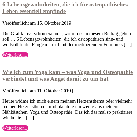
die
Sicht
6 Lebensgewohnheiten, die ich für osteopathisches
ich
–
Leben essentiell empfinde
für
6
osteopathisches
Pro
Veröffentlicht am
15. Oktober 2019
|
Leben
´s
essentiell
Die Grafik lässt schon erahnen, worum es in diesem Beitrag gehen
empfinde
soll … 6 Lebensgewohnheiten, die ich osteopathisch sinn- und
wertvoll finde. Fange ich mal mit der meditierenden Frau links […]
6
Weiterlesen...
Wie
Lebensgewohnheiten,
ich
die
zum
ich
Wie ich zum Yoga kam – was Yoga und Osteopathie
Yoga
für
verbindet und was Angst damit zu tun hat
kam
osteopathisches
–
Leben
Veröffentlicht am
11. Oktober 2019
|
was
essentiell
Yoga
empfinde
Heute widme ich mich einem meinem Herzensthema oder vielmehr
und
meinen Herzensthemen und plaudere ein wenig aus meinem
Osteopathie
Nähkästchen. Yoga und Osteopathie. Das ich das mal so praktiziere
verbindet
wie heute – […]
und
was
Wie
Weiterlesen...
Angst
ich