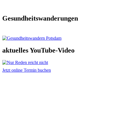
Gesundheitswanderungen
aktuelles YouTube-Video
Jetzt online Termin buchen
Adresse und Kontakt
Praxis für Osteopathie & Traumatherapie
Sandra Hintringer
Arthur-Scheunert-Allee 2
14558 Bergholz-Rehbrücke
info@osteopathie-hintringer.de
Weitere Infos
Hilfreiche Links
Kontakt