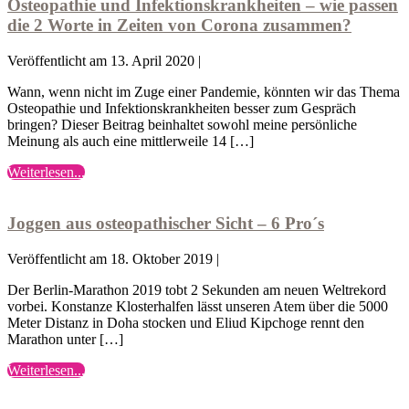
Infektionskrankheiten
Osteopathie und Infektionskrankheiten – wie passen
–
die 2 Worte in Zeiten von Corona zusammen?
wie
passen
Veröffentlicht am
13. April 2020
|
die
2
Wann, wenn nicht im Zuge einer Pandemie, könnten wir das Thema
Worte
Osteopathie und Infektionskrankheiten besser zum Gespräch
in
bringen? Dieser Beitrag beinhaltet sowohl meine persönliche
Zeiten
Meinung als auch eine mittlerweile 14 […]
von
Corona
Osteopathie
Weiterlesen...
zusammen?
Joggen
und
aus
Infektionskrankheiten
osteopathischer
–
Joggen aus osteopathischer Sicht – 6 Pro´s
Sicht
wie
–
passen
Veröffentlicht am
18. Oktober 2019
|
6
die
Pro
2
Der Berlin-Marathon 2019 tobt 2 Sekunden am neuen Weltrekord
´s
Worte
vorbei. Konstanze Klosterhalfen lässt unseren Atem über die 5000
in
Meter Distanz in Doha stocken und Eliud Kipchoge rennt den
Zeiten
Marathon unter […]
von
Corona
Joggen
Weiterlesen...
zusammen?
6
aus
Lebensgewohnheiten,
osteopathischer