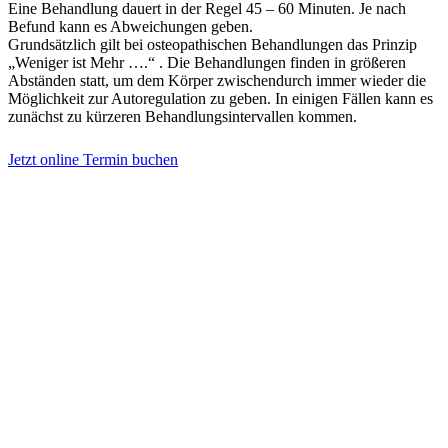
Eine Behandlung dauert in der Regel 45 – 60 Minuten. Je nach
Befund kann es Abweichungen geben.
Grundsätzlich gilt bei osteopathischen Behandlungen das Prinzip
„Weniger ist Mehr ….“ . Die Behandlungen finden in größeren
Abständen statt, um dem Körper zwischendurch immer wieder die
Möglichkeit zur Autoregulation zu geben. In einigen Fällen kann es
zunächst zu kürzeren Behandlungsintervallen kommen.
Jetzt online Termin buchen
Adresse und Kontakt
Praxis für Osteopathie & Traumatherapie
Sandra Hintringer
Arthur-Scheunert-Allee 2
14558 Bergholz-Rehbrücke
info@osteopathie-hintringer.de
Weitere Infos
Hilfreiche Links
Kontakt
Impressum
Datenschutz
AGB
Copyright by Sandra Hintringer