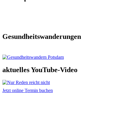
Gesundheitswanderungen
aktuelles YouTube-Video
Jetzt online Termin buchen
Adresse und Kontakt
Praxis für Osteopathie & Traumatherapie
Sandra Hintringer
Arthur-Scheunert-Allee 2
14558 Bergholz-Rehbrücke
info@osteopathie-hintringer.de