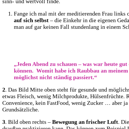
sinn- und wertvoll finde.
Fange ich mal mit der meditierenden Frau links o
auf sich selbst
– die Einkehr in die eigenen Ged
man auf gar keinen Fall stundenlang in einem Sch
„Jeden Abend zu schauen – was war heute gut – 
können. Womit habe ich Raubbau an meinem K
möglichst nicht ständig passiert.“
2
. Das Bild Mitte oben steht für gesunde und möglic
etwas Fleisch, wenig Milchprodukte, Hülsenfrüchte. 
Convenience, kein FastFood, wenig Zucker … aber ja –
Grundsätzliche.
3
. Bild oben rechts –
Bewegung an frischer Luft
. Di
draußen praktizieren kann. Das können zum Beispiel