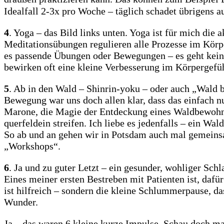
Idealfall 2-3x pro Woche – täglich schadet übrigens a
4
. Yoga – das Bild links unten. Yoga ist für mich die
Meditationsübungen regulieren alle Prozesse im Körpe
es passende Übungen oder Bewegungen – es geht kein
bewirken oft eine kleine Verbesserung im Körpergefüh
5
. Ab in den Wald – Shinrin-yoku – oder auch „Wald b
Bewegung war uns doch allen klar, dass das einfach n
Marone, die Magie der Entdeckung eines Waldbewohn
querfeldein streifen. Ich liebe es jedenfalls – ein Wa
So ab und an gehen wir in Potsdam auch mal gemeins
„Workshops“.
6
. Ja und zu guter Letzt – ein gesunder, wohliger Schl
Eines meiner ersten Bestreben mit Patienten ist, dafür
ist hilfreich – sondern die kleine Schlummerpause, d
Wunder.
Ja – das waren 6 kleine kurze Impulse. Schau doch ma