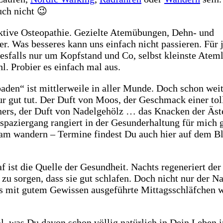
uch nicht 😉
 aktive Osteopathie. Gezielte Atemübungen, Dehn- und
r. Was besseres kann uns einfach nicht passieren. Für 
esfalls nur um Kopfstand und Co, selbst kleinste Ate
l. Probier es einfach mal aus.
aden“ ist mittlerweile in aller Munde. Doch schon weit
ur gut tut. Der Duft von Moos, der Geschmack einer tol
ers, der Duft von Nadelgehölz … das Knacken der Äst
ldspaziergang rangiert in der Gesunderhaltung für mich 
am wandern – Termine findest Du auch hier auf dem Bl
af ist die Quelle der Gesundheit. Nachts regeneriert der
 zu sorgen, dass sie gut schlafen. Doch nicht nur der N
as mit gutem Gewissen ausgeführte Mittagsschläfchen w
l, was Du davon schon völlig natürlich in Dein Leben i