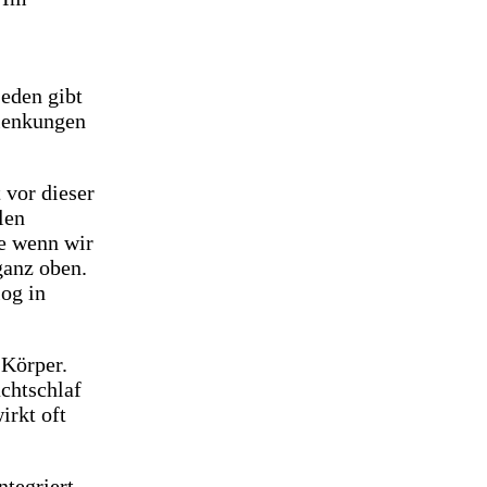
jeden gibt
mlenkungen
 vor dieser
len
e wenn wir
ganz oben.
og in
 Körper.
achtschlaf
irkt oft
ntegriert