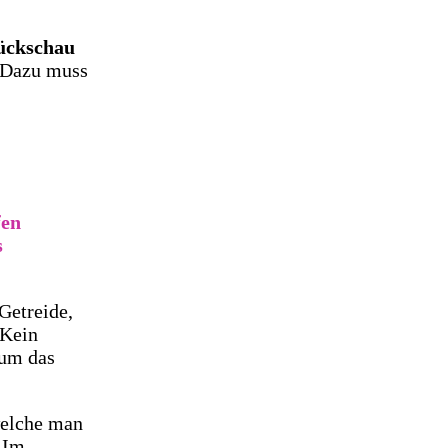
ückschau
. Dazu muss
fen
s
Getreide,
 Kein
 um das
welche man
 Im