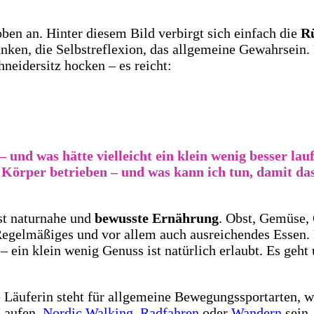
ben an. Hinter diesem Bild verbirgt sich einfach die
R
anken, die Selbstreflexion, das allgemeine Gewahrsein
neidersitz hocken – es reicht:
und was hätte vielleicht ein klein wenig besser lau
örper betrieben – und was kann ich tun, damit da
hst naturnahe und
bewusste Ernährung
. Obst, Gemüse, 
Regelmäßiges und vor allem auch ausreichendes Essen.
 ein klein wenig Genuss ist natürlich erlaubt. Es geht
e Läuferin steht für allgemeine Bewegungssportarten, 
 Laufen,
Nordic Walking
,
Radfahren
oder
Wandern
sein.