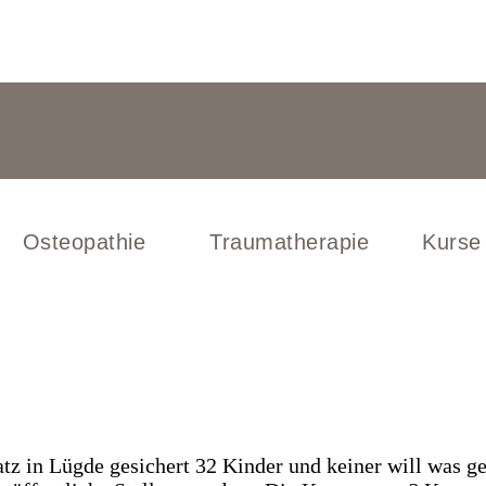
Osteopathie
Traumatherapie
Kurse
z in Lügde gesichert 32 Kinder und keiner will was g