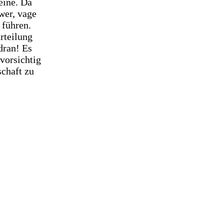
eine. Da
wer, vage
 führen.
rteilung
dran! Es
 vorsichtig
schaft zu