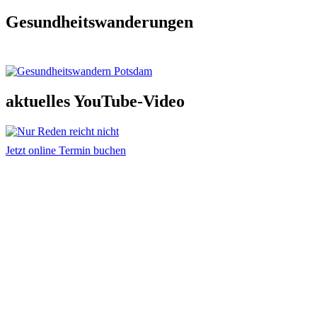
Gesundheitswanderungen
aktuelles YouTube-Video
Jetzt online Termin buchen
Adresse und Kontakt
Praxis für Osteopathie & Traumatherapie
Sandra Hintringer
Arthur-Scheunert-Allee 2
14558 Bergholz-Rehbrücke
info@osteopathie-hintringer.de
Weitere Infos
Hilfreiche Links
Kontakt
Impressum
Datenschutz