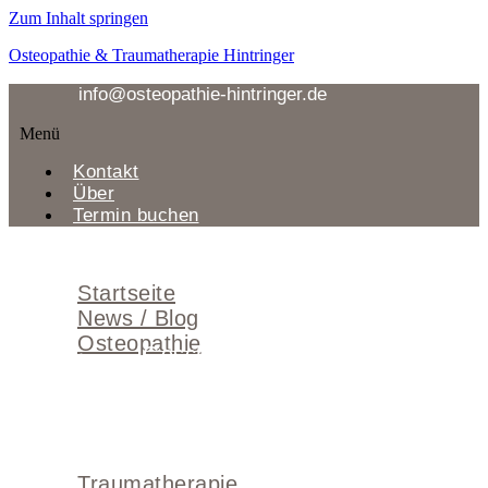
Zum Inhalt springen
Osteopathie & Traumatherapie Hintringer
info@osteopathie-hintringer.de
Menü
Kontakt
Über
Termin buchen
Menü
Startseite
News / Blog
Osteopathie
Geschichte
Behandlung
Behandlungskosten
Grenzen
Häufige Fragen
Traumatherapie