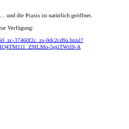
 und die Praxis ist natürlich geöffnet.
zur Verfügung:
650_zc-37460f2c_zs-0dc2cd9a.html?
RQ4TM111_Z9ILMo-5gtiTWtl9-A