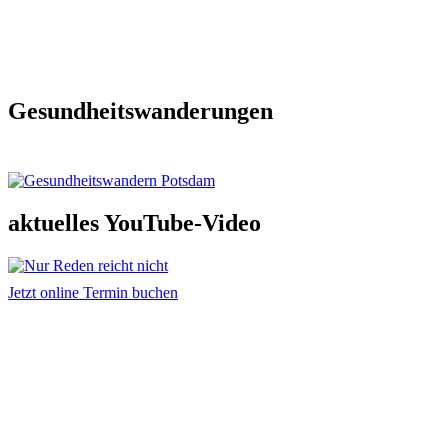
Gesundheitswanderungen
aktuelles YouTube-Video
Jetzt online Termin buchen
Adresse und Kontakt
Praxis für Osteopathie & Traumatherapie
Sandra Hintringer
Arthur-Scheunert-Allee 2
14558 Bergholz-Rehbrücke
info@osteopathie-hintringer.de