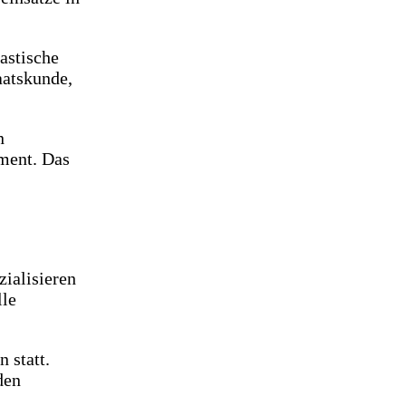
astische
aatskunde,
n
ment. Das
zialisieren
lle
 statt.
den