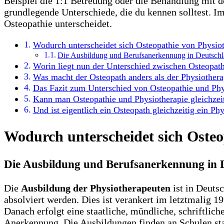
Beispiel die 1:1 Betreuung oder die Behandlung mit 
grundlegende Unterschiede, die du kennen solltest. Im
Osteopathie unterscheidet.
Wodurch unterscheidet sich Osteopathie von Physio
Die Ausbildung und Berufsanerkennung in Deutsch
Worin liegt nun der Unterschied zwischen Osteopath
Was macht der Osteopath anders als der Physiothera
Das Fazit zum Unterschied von Osteopathie und Phy
Kann man Osteopathie und Physiotherapie gleichze
Und ist eigentlich ein Osteopath gleichzeitig ein Ph
Wodurch unterscheidet sich Osteo
Die Ausbildung und Berufsanerkennung in 
Die
Ausbildung der Physiotherapeuten
ist in Deuts
absolviert werden. Dies ist verankert im letztmalig 1
Danach erfolgt eine staatliche, mündliche, schriftlich
Anerkennung. Die Ausbildungen finden an Schulen stat