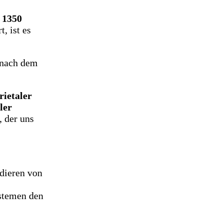
l
1350
, ist es
 nach dem
rietaler
ler
 der uns
udieren von
stemen den