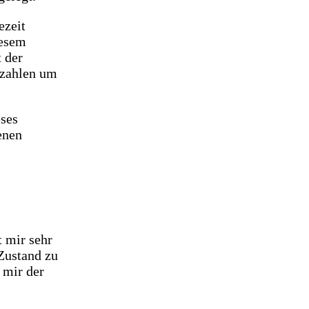
ezeit
iesem
 der
ezahlen um
ses
enen
t mir sehr
Zustand zu
 mir der