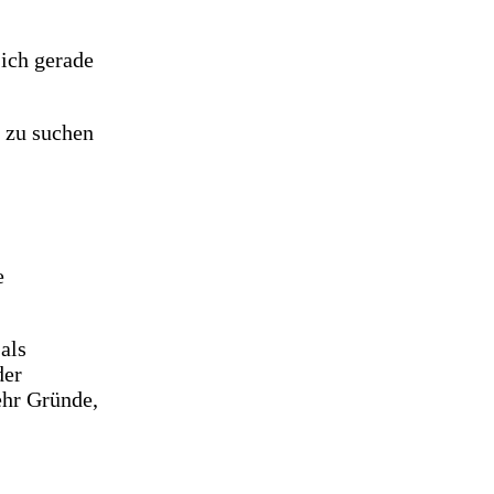
ich gerade
e zu suchen
e
als
der
ehr Gründe,