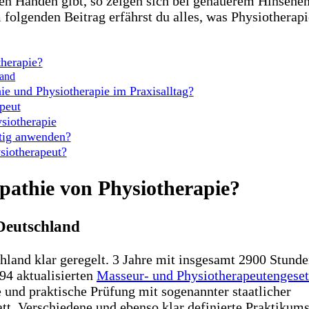
den Händen gibt, so zeigen sich bei genauerem Hinsehe
 folgenden Beitrag erfährst du alles, was Physiotherap
therapie?
land
ie und Physiotherapie im Praxisalltag?
peut
siotherapie
itig anwenden?
ysiotherapeut?
pathie von Physiotherapie?
Deutschland
chland klar geregelt. 3 Jahre mit insgesamt 2900 Stund
994 aktualisierten
Masseur- und Physiotherapeutengeset
e und praktische Prüfung mit sogenannter staatlicher
t. Verschiedene und ebenso klar definierte Praktikums