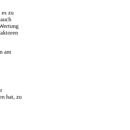
 es zu
 auch
 Wertung
Faktoren
en am
r
n hat, zu