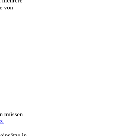
n mehrere
ie von
en müssen
z.
einsätze in