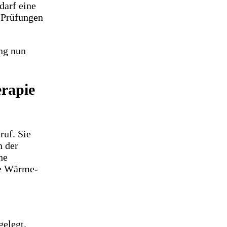
darf eine
n Prüfungen
ng nun
erapie
ruf. Sie
n der
he
ie Wärme-
gelegt.