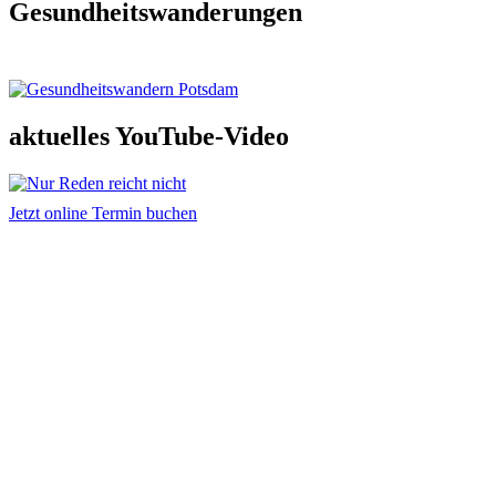
Gesundheitswanderungen
aktuelles YouTube-Video
Jetzt online Termin buchen
Adresse und Kontakt
Praxis für Osteopathie & Traumatherapie
Sandra Hintringer
Arthur-Scheunert-Allee 2
14558 Bergholz-Rehbrücke
info@osteopathie-hintringer.de
Weitere Infos
Hilfreiche Links
Kontakt
Impressum
Datenschutz
AGB