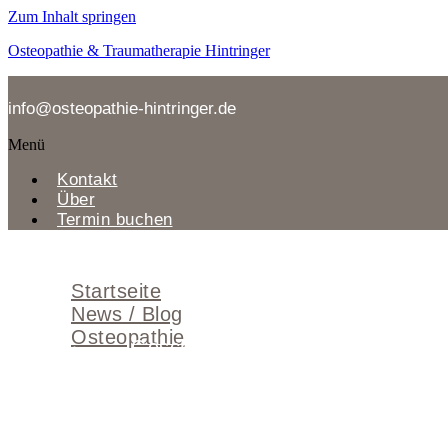
Zum Inhalt springen
Osteopathie & Traumatherapie Hintringer
info@osteopathie-hintringer.de
Menü
Kontakt
Über
Termin buchen
Menü
Startseite
News / Blog
Osteopathie
Geschichte
Behandlung
Behandlungskosten
Grenzen
Häufige Fragen