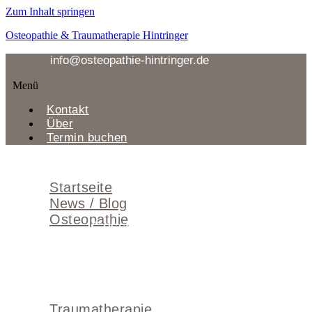
Zum Inhalt springen
Osteopathie & Traumatherapie Hintringer
info@osteopathie-hintringer.de
Menü
Kontakt
Über
Termin buchen
Menü
Startseite
News / Blog
Osteopathie
Geschichte
Behandlung
Behandlungskosten
Grenzen
Häufige Fragen
Traumatherapie