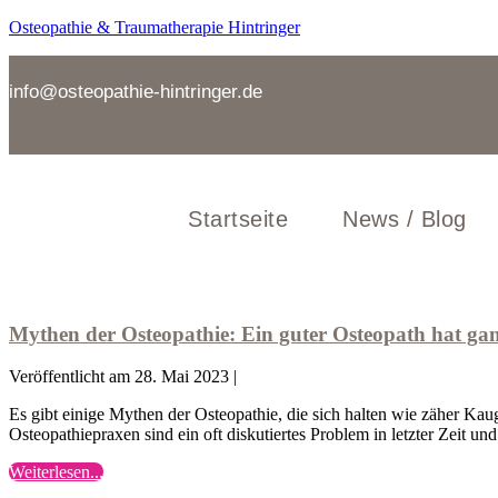
Zum
Osteopathie & Traumatherapie Hintringer
Inhalt
springen
info@osteopathie-hintringer.de
Startseite
News / Blog
Mythen
der
Osteopathie:
Mythen der Osteopathie: Ein guter Osteopath hat gan
Ein
guter
Veröffentlicht am
28. Mai 2023
|
Osteopath
hat
Es gibt einige Mythen der Osteopathie, die sich halten wie zäher Ka
ganz
Osteopathiepraxen sind ein oft diskutiertes Problem in letzter Zeit u
lange
Wartezeiten
Mythen
Weiterlesen...
Wie
der