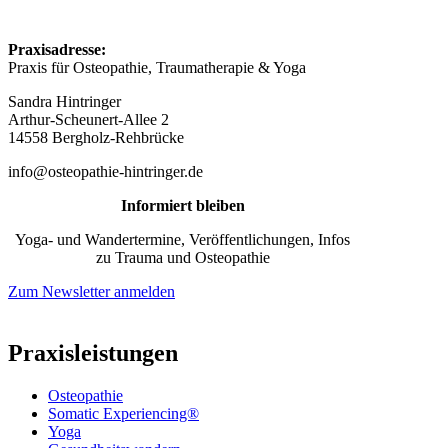
mit
Esoterik
Praxisadresse:
zu
Praxis für Osteopathie, Traumatherapie & Yoga
tun
hat
Sandra Hintringer
Arthur-Scheunert-Allee 2
14558 Bergholz-Rehbrücke
info@osteopathie-hintringer.de
Informiert bleiben
Yoga- und Wandertermine, Veröffentlichungen, Infos
zu Trauma und Osteopathie
Zum Newsletter anmelden
Praxisleistungen
Osteopathie
Somatic Experiencing®
Yoga