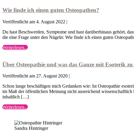
finde
Osteopathie:
ich
Ein
Wie finde ich einen guten Osteopathen?
einen
guter
guten
Osteopath
Veröffentlicht am
4. August 2022
|
Osteopathen?
hat
ganz
Du hast Beschwerden, Symptome und hast darüberhinaus gehört, dass 
lange
die eine Frage unter den Nägeln: Wie finde ich einen guten Osteopa
Wartezeiten
Wie
Weiterlesen...
Über
finde
Osteopathie
ich
und
einen
Über Osteopathie und was das Ganze mit Esoterik zu
was
guten
das
Osteopathen?
Veröffentlicht am
27. August 2020
|
Ganze
mit
Schon lange beschäftigen mich Gedanken wie: Ist Osteopathie esoteris
Esoterik
im Maß der öffentlichen Meinung nicht ausreichend wissenschaftlich b
zu
inhaltlich […]
tun
hat
Über
Weiterlesen...
Osteopathie
und
was
Sandra Hintringer
das
Ganze